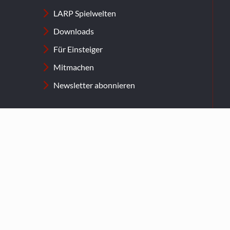
LARP Spielwelten
Downloads
Für Einsteiger
Mitmachen
Newsletter abonnieren
Kontakt
Kontaktformular
+49 (0) 2236 33 16 569
Ticket Shop
© 2026 LARP.net – Alle Rechte vorbehalten.