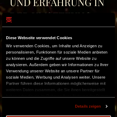
UND ERFAHRUNG IN
DER UMSETZUNG
VON LARP
Diese Webseite verwendet Cookies
Wir verwenden Cookies, um Inhalte und Anzeigen zu
Die gewohnte professionelle Umsetzung durch
personalisieren, Funktionen für soziale Medien anbieten
Twilight ist dabei für uns weit mehr als nur
zu können und die Zugriffe auf unsere Website zu
analysieren. Außerdem geben wir Informationen zu Ihrer
Organisation im Hintergrund. Gerade die vielen
Verwendung unserer Website an unsere Partner für
kleinen Dinge tragen dazu bei, dass aus einem
soziale Medien, Werbung und Analysen weiter. Unsere
Partner führen diese Informationen möglicherweise mit
einfachen Con ein gemeinsames Erlebnis wird,
weiteren Daten zusammen, die Sie ihnen bereitgestellt
bei dem ihr euch ganz auf das Spiel, eure
haben oder die sie im Rahmen Ihrer Nutzung der Dienste
gesammelt haben.
Charaktere und die Atmosphäre konzentrieren
Details zeigen
könnt.