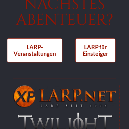
NÄCHSTES
ABENTEUER?
LARP-
LARP für
Veranstaltungen
Einsteiger