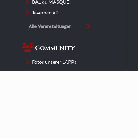
BAL du MASQUE
Tavernen XP
Alle Veranstaltungen
Community
Fotos unserer LARPs
Was ist LARP?
LARP Spielwelten
Downloads
Für Einsteiger
Mitmachen
Newsletter abonnieren