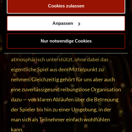
Cookies zulassen
Wie auch bei unseren vergangenen
Veranstaltungen legen wir großen Wert auf
Anpassen
stimmige Dekorationen, immersive
Spielbereiche und eine technische Inszenierung,
Nur notwendige Cookies
die besondere Szenen und Spielsituationen
atmosphärisch unterstützt, ohne dabei das
eigentliche Spiel aus dem Mittelpunkt zu
nehmen. Gleichzeitig gehört für uns aber auch
eine zuverlässige und reibungslose Organisation
dazu — von klaren Abläufen über die Betreuung
der Spieler bis hin zu einer Umgebung, in der
man sich als Teilnehmer einfach wohlfühlen
kann.