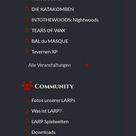
DIE KATAKOMBEN
INTOTHEWOODS: Nightwoods
TEARS OF WAX
BAL du MASQUE
Tavernen XP
Alle Veranstaltungen
Community
Fotos unserer LARPs
Was ist LARP?
LARP Spielwelten
Downloads