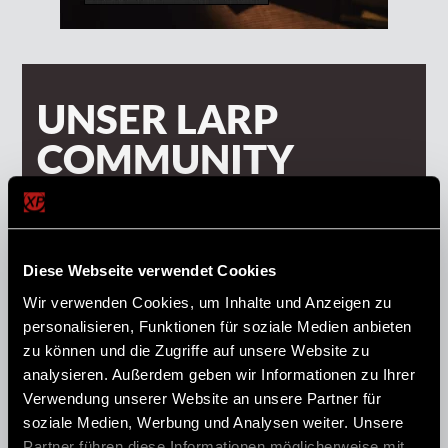
UNSER LARP
COMMUNITY
NEWSLETTER
Trage Dich unten einfach mit Deiner Email-
Diese Webseite verwendet Cookies
Adresse in unseren Newsletter ein und wir
Wir verwenden Cookies, um Inhalte und Anzeigen zu
informieren Dich über LARPs, Community-
personalisieren, Funktionen für soziale Medien anbieten
Aktionen und Spielwelten unserer LARP
zu können und die Zugriffe auf unsere Website zu
analysieren. Außerdem geben wir Informationen zu Ihrer
Communtiy.
Verwendung unserer Website an unsere Partner für
soziale Medien, Werbung und Analysen weiter. Unsere
Partner führen diese Informationen möglicherweise mit