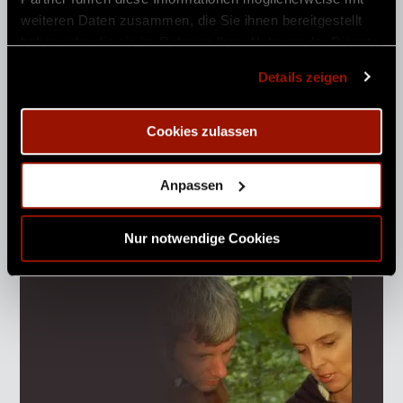
*
E-Mail
weiteren Daten zusammen, die Sie ihnen bereitgestellt
haben oder die sie im Rahmen Ihrer Nutzung der Dienste
gesammelt haben.
Ich akzeptiere die
Details zeigen
Datenschutzbestimmungen. (
Link
)
Cookies zulassen
Anpassen
Nur notwendige Cookies