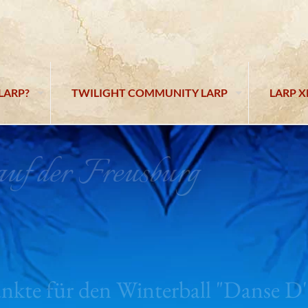
LARP?
TWILIGHT COMMUNITY LARP
LARP X
f der Freusburg
nkte für den Winterball "Danse D