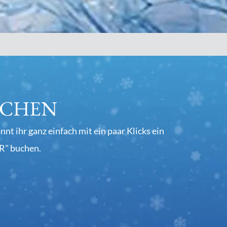
UCHEN
t ihr ganz einfach mit ein paar Klicks ein
R" buchen.