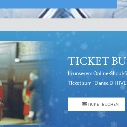
TICKET B
In unserem Online-Shop könn
Ticket zum "Danse D'HIVE
TICKET BUCHEN