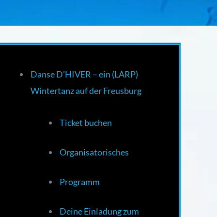
Danse D’HIVER – ein (LARP)
Wintertanz auf der Freusburg
Ticket buchen
Organisatorisches
Programm
Deine Einladung zum