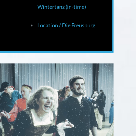
Wintertanz (in-time)
Location / Die Freusburg