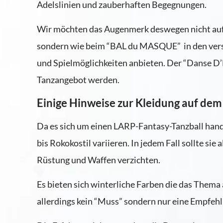
Adelslinien und zauberhaften Begegnungen.
Wir möchten das Augenmerk deswegen nicht auf e
sondern wie beim “BAL du MASQUE” in den vers
und Spielmöglichkeiten anbieten. Der “Danse D’H
Tanzangebot werden.
Einige Hinweise zur Kleidung auf de
Da es sich um einen LARP-Fantasy-Tanzball hande
bis Rokokostil variieren. In jedem Fall sollte sie 
Rüstung und Waffen verzichten.
Es bieten sich winterliche Farben die das Thema auf
allerdings kein “Muss” sondern nur eine Empfeh