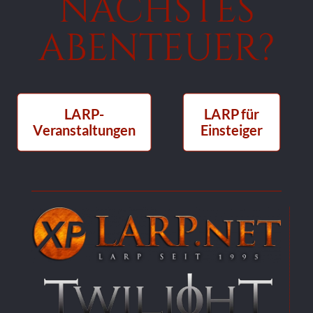
NÄCHSTES
ABENTEUER?
LARP-
LARP für
Veranstaltungen
Einsteiger