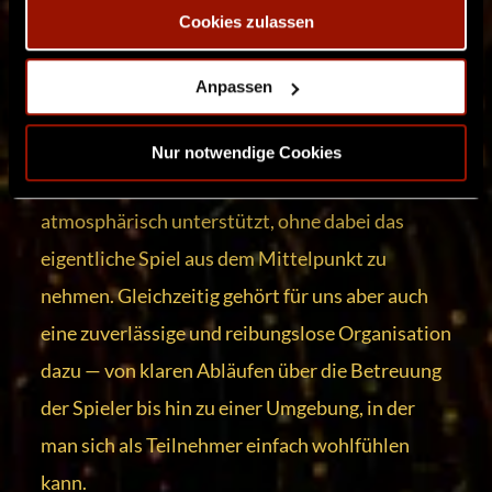
Cookies zulassen
Wie auch bei unseren vergangenen
Veranstaltungen legen wir großen Wert auf
Anpassen
stimmige Dekorationen, immersive
Spielbereiche und eine technische Inszenierung,
Nur notwendige Cookies
die besondere Szenen und Spielsituationen
atmosphärisch unterstützt, ohne dabei das
eigentliche Spiel aus dem Mittelpunkt zu
nehmen. Gleichzeitig gehört für uns aber auch
eine zuverlässige und reibungslose Organisation
dazu — von klaren Abläufen über die Betreuung
der Spieler bis hin zu einer Umgebung, in der
man sich als Teilnehmer einfach wohlfühlen
kann.