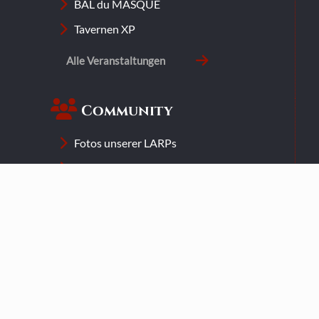
BAL du MASQUE
Tavernen XP
Alle Veranstaltungen
Community
Fotos unserer LARPs
Was ist LARP?
LARP Spielwelten
Downloads
Für Einsteiger
Mitmachen
Newsletter abonnieren