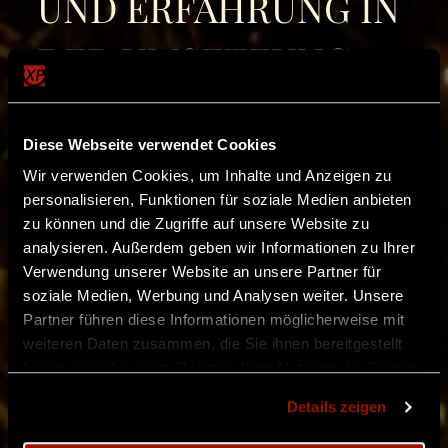
UND ERFAHRUNG IN
DER UMSETZUNG
VON LARP
Diese Webseite verwendet Cookies
Wir verwenden Cookies, um Inhalte und Anzeigen zu
Die gewohnte professionelle Umsetzung durch
personalisieren, Funktionen für soziale Medien anbieten
Twilight ist dabei für uns weit mehr als nur
zu können und die Zugriffe auf unsere Website zu
analysieren. Außerdem geben wir Informationen zu Ihrer
Organisation im Hintergrund. Gerade die vielen
Verwendung unserer Website an unsere Partner für
kleinen Dinge tragen dazu bei, dass aus einem
soziale Medien, Werbung und Analysen weiter. Unsere
Partner führen diese Informationen möglicherweise mit
einfachen Con ein gemeinsames Erlebnis wird,
weiteren Daten zusammen, die Sie ihnen bereitgestellt
bei dem ihr euch ganz auf das Spiel, eure
haben oder die sie im Rahmen Ihrer Nutzung der Dienste
gesammelt haben.
Charaktere und die Atmosphäre konzentrieren
Details zeigen
könnt.