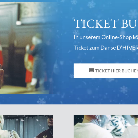
TICKET B
In unserem Online-Shop könn
Ticket zum Danse D’HIVE
TICKET HIER BUCHE