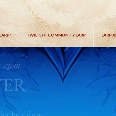
LARP?
TWILIGHT COMMUNITY LARP
LARP X
 zum
VER
 der Freusburg