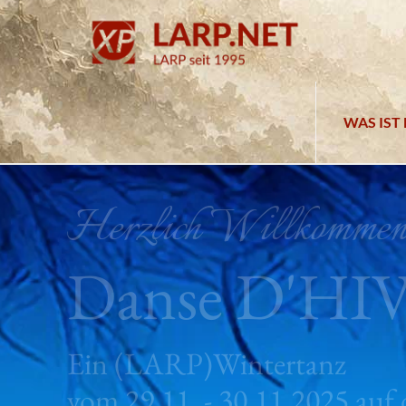
WAS IST 
Herzlich Willkommen
Danse D'HI
Ein (LARP)Wintertanz
vom 29.11. - 30.11.2025 auf