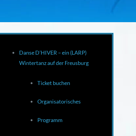
Danse D’HIVER – ein (LARP)
Wintertanz auf der Freusburg
Ticket buchen
Organisatorisches
Programm