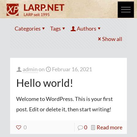
Categories
Tags
Authors
Show all
admin
on
Februar 16, 2021
Hello world!
Welcome to WordPress. This is your first
post. Edit or delete it, then start writing!
0
0
Read more